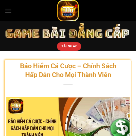
Chuyển
đến
nội
dung
TẢI NGAY
Bảo Hiểm Cá Cược – Chính Sách
Hấp Dẫn Cho Mọi Thành Viên