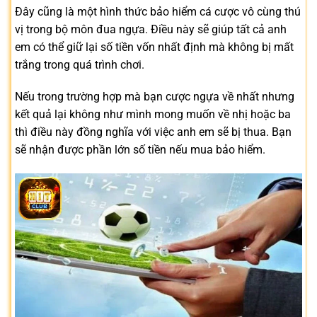
Đây cũng là một hình thức bảo hiểm cá cược vô cùng thú
vị trong bộ môn đua ngựa. Điều này sẽ giúp tất cả anh
em có thể giữ lại số tiền vốn nhất định mà không bị mất
trắng trong quá trình chơi.
Nếu trong trường hợp mà bạn cược ngựa về nhất nhưng
kết quả lại không như mình mong muốn về nhị hoặc ba
thì điều này đồng nghĩa với việc anh em sẽ bị thua. Bạn
sẽ nhận được phần lớn số tiền nếu mua bảo hiểm.