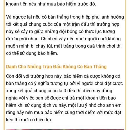
khoản tiền nếu như mua bảo hiểm trước đó.
Và ngược lại nếu có bàn thắng trong hiệp phụ, ảnh hưởng
tới kết quả chung cuộc của một trận đấu thì trường hợp
này sẽ xảy ra giữa những đội bóng có thực lực tương
đương với nhau. Chính vì vậy nếu như người chơi không
muốn mình bị cháy túi, mất trắng trong quá trình chơi thì
có thể sử dụng bảo hiểm.
Dành Cho Những Trận Đấu Không Có Bàn Thắng
Còn đối với trường hợp này, bảo hiểm cá cược không có
bàn thắng có ý nghĩa tương tự bởi vì người chơi đặt cược
xong kết quả chung cuộc là 0 đều thì điều này đồng
nghĩa với việc bạn sẽ được chi trả một khoản tiền bảo
hiểm khi sử dụng dịch vụ này, một lưu ý nhỏ cho anh em
rằng hãy nên mua bảo hiểm cùng thời điểm với mức đặt
kèo thì mới có hiệu lực.