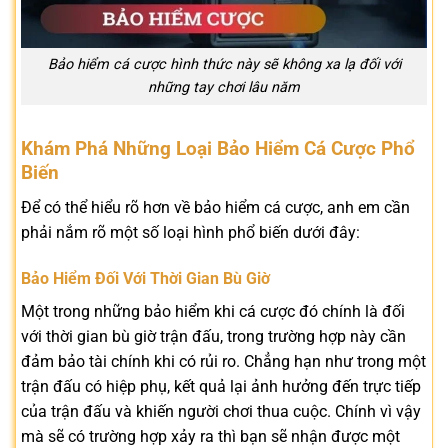
Bảo hiểm cá cược hình thức này sẽ không xa lạ đối với
những tay chơi lâu năm
Khám Phá Những Loại Bảo Hiểm Cá Cược Phổ
Biến
Để có thể hiểu rõ hơn về bảo hiểm cá cược, anh em cần
phải nắm rõ một số loại hình phổ biến dưới đây:
Bảo Hiểm Đối Với Thời Gian Bù Giờ
Một trong những bảo hiểm khi cá cược đó chính là đối
với thời gian bù giờ trận đấu, trong trường hợp này cần
đảm bảo tài chính khi có rủi ro. Chẳng hạn như trong một
trận đấu có hiệp phụ, kết quả lại ảnh hưởng đến trực tiếp
của trận đấu và khiến người chơi thua cuộc. Chính vì vậy
mà sẽ có trường hợp xảy ra thì bạn sẽ nhận được một