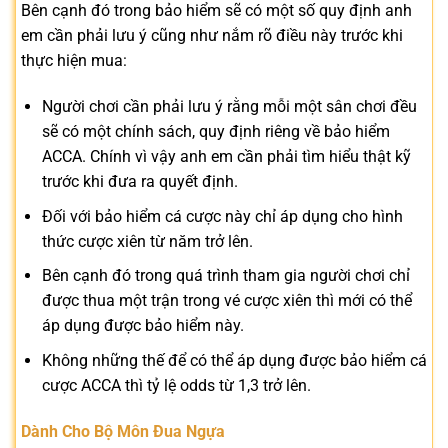
Bên cạnh đó trong bảo hiểm sẽ có một số quy định anh
em cần phải lưu ý cũng như nắm rõ điều này trước khi
thực hiện mua:
Người chơi cần phải lưu ý rằng mỗi một sân chơi đều
sẽ có một chính sách, quy định riêng về bảo hiểm
ACCA. Chính vì vậy anh em cần phải tìm hiểu thật kỹ
trước khi đưa ra quyết định.
Đối với bảo hiểm cá cược này chỉ áp dụng cho hình
thức cược xiên từ năm trở lên.
Bên cạnh đó trong quá trình tham gia người chơi chỉ
được thua một trận trong vé cược xiên thì mới có thể
áp dụng được bảo hiểm này.
Không những thế để có thể áp dụng được bảo hiểm cá
cược ACCA thì tỷ lệ odds từ 1,3 trở lên.
Dành Cho Bộ Môn Đua Ngựa