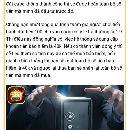
đặt cược không thành công thì sẽ được hoàn toàn bộ số
tiền mà mình đã đầu tư trước đó.
Chẳng hạn như trong quá trình tham gia người chơi tiến
hành đặt tiền 100 cho ván cược có tỷ lệ trả thưởng là 1:9.
Thì điều này đồng nghĩa với việc hệ thống sẽ cung cấp
khoản tiền bảo hiểm là 40k. Nếu có thành viên đồng ý thì
sẽ tiêu thêm số tiền này để có thể mua bảo hiểm, nếu
giành chiến thắng thì bạn sẽ mất toàn bộ số tiền bảo
hiểm là 40k và ngược lại thua bạn sẽ nhận lại toàn bộ số
tiền mà mình đã mua.