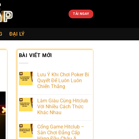
TẢI NGAY
G
ĐẠI LÝ
BÀI VIẾT MỚI
Lưu Ý Khi Chơi Poker Bí
Quyết Để Luôn Luôn
Chiến Thắng
Làm Giàu Cùng Hitclub
Với Nhiều Cách Thức
Khác Nhau
Cổng Game Hitclub –
Sân Chơi Đẳng Cấp
Hàng Đầu Châu Á