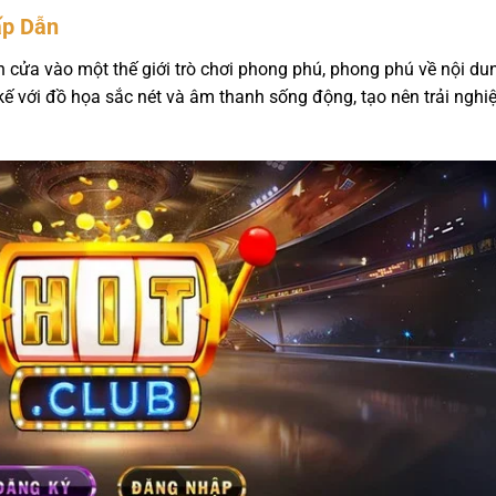
ấp Dẫn
 cửa vào một thế giới trò chơi phong phú, phong phú về nội du
 kế với đồ họa sắc nét và âm thanh sống động, tạo nên trải ngh