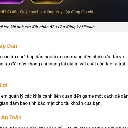
ợi ích khi anh em đặt chân đầu tiên đăng ký Hitclub
ấp Dẫn
ấp các trò chơi hấp dẫn ngoài ra còn mang đến nhiều ưu đãi và
 ưu đãi này không chỉ mang lại giá trị vật chất còn tạo ra trải
Lợi
nh em quản lý các khía cạnh liên quan đến game một cách dễ dà
i gian đảm bảo tính bảo mật cho tài khoản của bạn.
í An Toàn