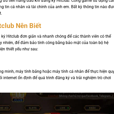
g ưu tiên hàng đầu khi đăng ký Hitclub. Cổng game sử dụng cá
ng tin cá nhân và tài chính của anh em. Bất kỳ thông tin nào đư
t.
tclub Nên Biết
 ký Hitclub đơn giản và nhanh chóng để các thành viên có thể
y nhiên, để đảm bảo tính công bằng bảo mật của toàn bộ hệ
ện thiết yếu như sau:
ông minh, máy tính bảng hoặc máy tính cá nhân để thực hiện qu
i internet ổn định để quá trình đăng ký và trải nghiệm trò chơi