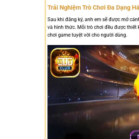
Trải Nghiệm Trò Chơi Đa Dạng H
Sau khi đăng ký, anh em sẽ được mở cánh
và hình thức. Mỗi trò chơi đều được thiết
chơi game tuyệt vời cho người dùng.