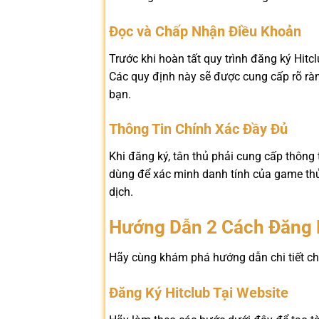
Đọc và Chấp Nhận Điều Khoản
Trước khi hoàn tất quy trình đăng ký Hitc
Các quy định này sẽ được cung cấp rõ ràn
bạn.
Thông Tin Chính Xác Đầy Đủ
Khi đăng ký, tân thủ phải cung cấp thông
dùng để xác minh danh tính của game thủ 
dịch.
Hướng Dẫn 2 Cách Đăng 
Hãy cùng khám phá hướng dẫn chi tiết ch
Đăng Ký Hitclub Tại Website