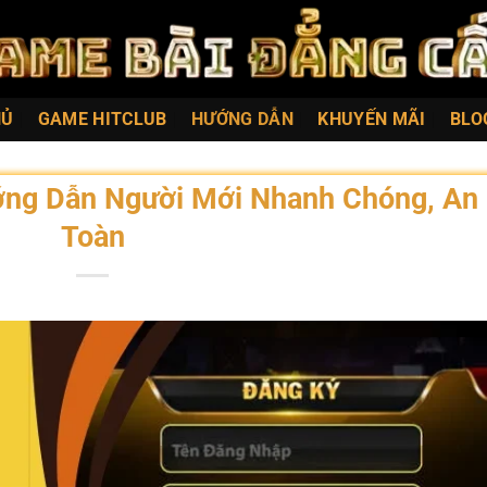
HỦ
GAME HITCLUB
HƯỚNG DẪN
KHUYẾN MÃI
BLO
ớng Dẫn Người Mới Nhanh Chóng, An
Toàn