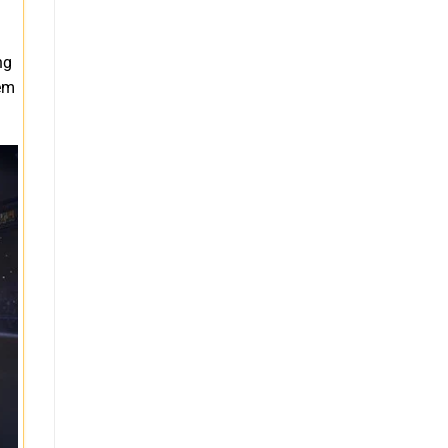
ng
iệm