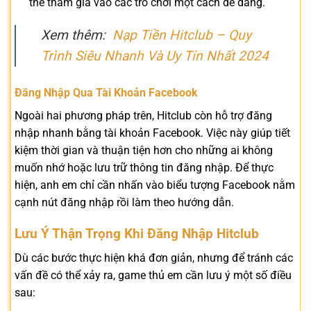
thể tham gia vào các trò chơi một cách dễ dàng.
Xem thêm:
Nạp Tiền Hitclub – Quy
Trình Siêu Nhanh Và Uy Tín Nhất 2024
Đăng Nhập Qua Tài Khoản Facebook
Ngoài hai phương pháp trên, Hitclub còn hỗ trợ đăng
nhập nhanh bằng tài khoản Facebook. Việc này giúp tiết
kiệm thời gian và thuận tiện hơn cho những ai không
muốn nhớ hoặc lưu trữ thông tin đăng nhập. Để thực
hiện, anh em chỉ cần nhấn vào biểu tượng Facebook nằm
cạnh nút đăng nhập rồi làm theo hướng dẫn.
Lưu Ý Thận Trọng Khi Đăng Nhập Hitclub
Dù các bước thực hiện khá đơn giản, nhưng để tránh các
vấn đề có thể xảy ra, game thủ em cần lưu ý một số điều
sau: