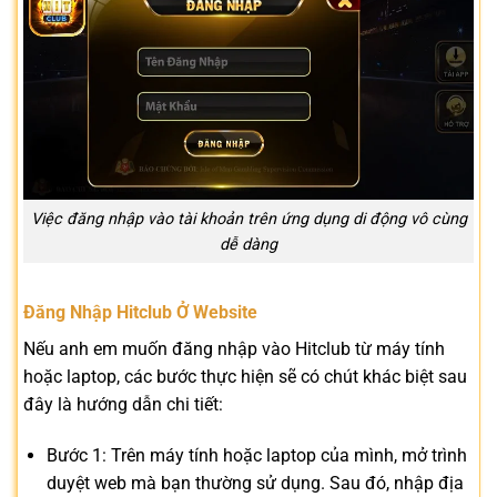
Việc đăng nhập vào tài khoản trên ứng dụng di động vô cùng
dễ dàng
Đăng Nhập Hitclub Ở Website
Nếu anh em muốn đăng nhập vào Hitclub từ máy tính
hoặc laptop, các bước thực hiện sẽ có chút khác biệt sau
đây là hướng dẫn chi tiết:
Bước 1: Trên máy tính hoặc laptop của mình, mở trình
duyệt web mà bạn thường sử dụng. Sau đó, nhập địa