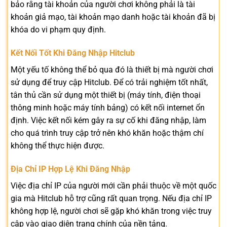
bảo rằng tài khoản của người chơi không phải là tài
khoản giả mạo, tài khoản mạo danh hoặc tài khoản đã bị
khóa do vi phạm quy định.
Kết Nối Tốt Khi Đăng Nhập Hitclub
Một yếu tố không thể bỏ qua đó là thiết bị mà người chơi
sử dụng để truy cập Hitclub. Để có trải nghiệm tốt nhất,
tân thủ cần sử dụng một thiết bị (máy tính, điện thoại
thông minh hoặc máy tính bảng) có kết nối internet ổn
định. Việc kết nối kém gây ra sự cố khi đăng nhập, làm
cho quá trình truy cập trở nên khó khăn hoặc thậm chí
không thể thực hiện được.
Địa Chỉ IP Hợp Lệ Khi Đăng Nhập
Việc địa chỉ IP của người mới cần phải thuộc về một quốc
gia mà Hitclub hỗ trợ cũng rất quan trọng. Nếu địa chỉ IP
không hợp lệ, người chơi sẽ gặp khó khăn trong việc truy
cập vào giao diện trang chính của nền tảng.