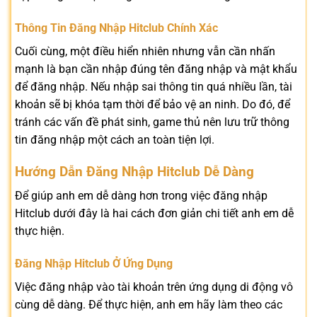
Thông Tin Đăng Nhập Hitclub Chính Xác
Cuối cùng, một điều hiển nhiên nhưng vẫn cần nhấn
mạnh là bạn cần nhập đúng tên đăng nhập và mật khẩu
để đăng nhập. Nếu nhập sai thông tin quá nhiều lần, tài
khoản sẽ bị khóa tạm thời để bảo vệ an ninh. Do đó, để
tránh các vấn đề phát sinh, game thủ nên lưu trữ thông
tin đăng nhập một cách an toàn tiện lợi.
Hướng Dẫn Đăng Nhập Hitclub Dễ Dàng
Để giúp anh em dễ dàng hơn trong việc đăng nhập
Hitclub dưới đây là hai cách đơn giản chi tiết anh em dễ
thực hiện.
Đăng Nhập Hitclub Ở Ứng Dụng
Việc đăng nhập vào tài khoản trên ứng dụng di động vô
cùng dễ dàng. Để thực hiện, anh em hãy làm theo các