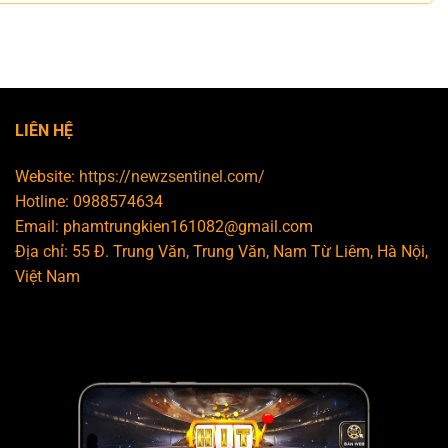
LIÊN HỆ
Website:
https://newzsentinel.com/
Hotline:
0988574634
Email:
phamtrungkien161082@gmail.com
Địa chỉ:
55 Đ. Trung Văn, Trung Văn, Nam Từ Liêm, Hà Nội,
Việt Nam