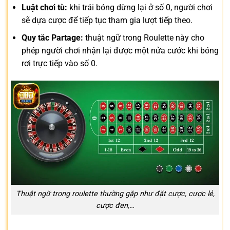
Luật chơi tù:
khi trái bóng dừng lại ở số 0, người chơi
sẽ dựa cược để tiếp tục tham gia lượt tiếp theo.
Quy tắc Partage:
thuật ngữ trong Roulette này cho
phép người chơi nhận lại được một nửa cước khi bóng
rơi trực tiếp vào số 0.
Thuật ngữ trong roulette thường gặp như đặt cược, cược lẻ,
cược đen,…