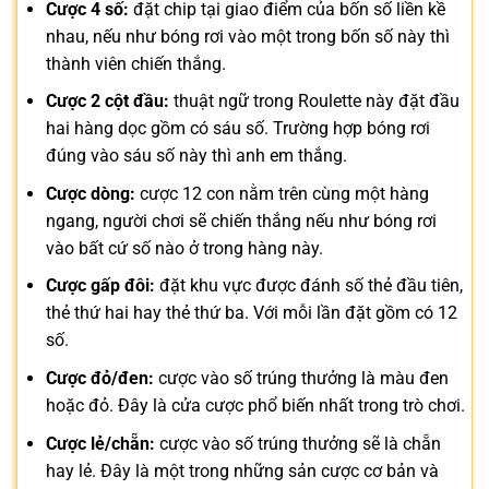
Cược 4 số:
đặt chip tại giao điểm của bốn số liền kề
nhau, nếu như bóng rơi vào một trong bốn số này thì
thành viên chiến thắng.
Cược 2 cột đầu:
thuật ngữ trong Roulette này đặt đầu
hai hàng dọc gồm có sáu số. Trường hợp bóng rơi
đúng vào sáu số này thì anh em thắng.
Cược dòng:
cược 12 con nằm trên cùng một hàng
ngang, người chơi sẽ chiến thắng nếu như bóng rơi
vào bất cứ số nào ở trong hàng này.
Cược gấp đôi:
đặt khu vực được đánh số thẻ đầu tiên,
thẻ thứ hai hay thẻ thứ ba. Với mỗi lần đặt gồm có 12
số.
Cược đỏ/đen:
cược vào số trúng thưởng là màu đen
hoặc đỏ. Đây là cửa cược phổ biến nhất trong trò chơi.
Cược lẻ/chẵn:
cược vào số trúng thưởng sẽ là chẵn
hay lẻ. Đây là một trong những sản cược cơ bản và