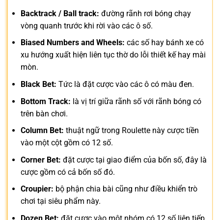
Backtrack / Ball track:
đường rãnh rơi bóng chạy
vòng quanh trước khi rời vào các ô số.
Biased Numbers and Wheels:
các số hay bánh xe có
xu hướng xuất hiện liên tục thờ do lỗi thiết kế hay mài
mòn.
Black Bet:
Tức là đặt cược vào các ô có màu đen.
Bottom Track:
là vị trí giữa rãnh số với rãnh bóng có
trên bàn chơi.
Column Bet:
thuật ngữ trong Roulette này cược tiền
vào một cột gồm có 12 số.
Corner Bet:
đặt cược tại giao điểm của bốn số, đây là
cược gồm có cả bốn số đó.
Croupier:
bộ phận chia bài cũng như điều khiển trò
chơi tại siêu phẩm này.
Dozen Bet:
đặt cược vào một nhóm có 12 số liên tiếp